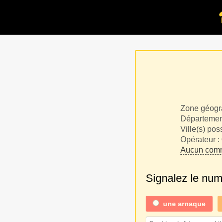
Zone géogr
Département
Ville(s) pos
Opérateur :
Aucun comm
Signalez le nu
une
arnaque