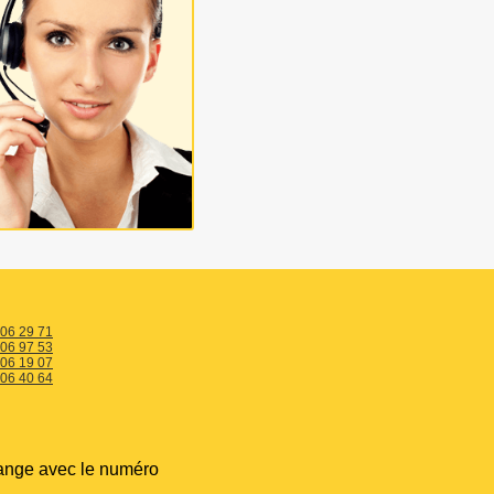
 06 29 71
 06 97 53
 06 19 07
 06 40 64
ange avec le numéro