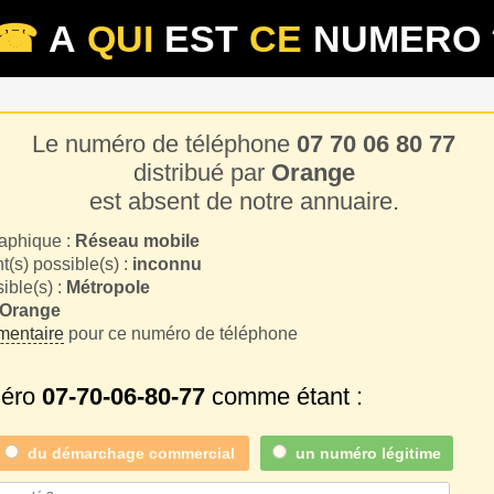
☎
A
QUI
EST
CE
NUMERO 
Le numéro de téléphone
07 70 06 80 77
distribué par
Orange
est absent de notre annuaire.
aphique :
Réseau mobile
(s) possible(s) :
inconnu
sible(s) :
Métropole
Orange
entaire
pour ce numéro de téléphone
méro
07-70-06-80-77
comme étant :
du
démarchage commercial
un numéro légitime