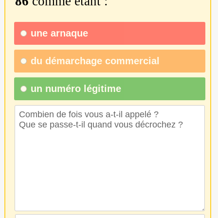
86
comme étant :
une
arnaque
du
démarchage commercial
un numéro légitime