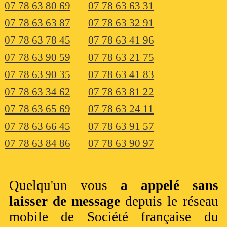
07 78 63 80 69
07 78 63 63 31
07 78 63 63 87
07 78 63 32 91
07 78 63 78 45
07 78 63 41 96
07 78 63 90 59
07 78 63 21 75
07 78 63 90 35
07 78 63 41 83
07 78 63 34 62
07 78 63 81 22
07 78 63 65 69
07 78 63 24 11
07 78 63 66 45
07 78 63 91 57
07 78 63 84 86
07 78 63 90 97
Quelqu'un vous
a appelé sans
laisser de message
depuis le réseau
mobile de Société française du