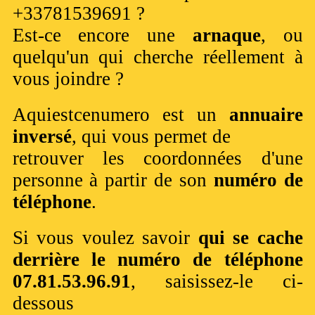
+33781539691 ?
Est-ce encore une
arnaque
, ou
quelqu'un qui cherche réellement à
vous joindre ?
Aquiestcenumero est un
annuaire
inversé
, qui vous permet de
retrouver les coordonnées d'une
personne à partir de son
numéro de
téléphone
.
Si vous voulez savoir
qui se cache
derrière le numéro de téléphone
07.81.53.96.91
, saisissez-le ci-
dessous