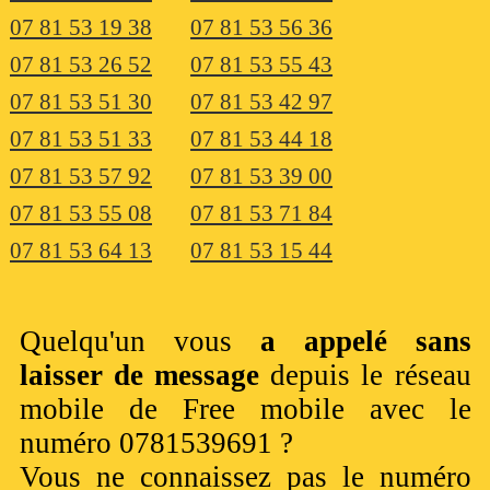
07 81 53 19 38
07 81 53 56 36
07 81 53 26 52
07 81 53 55 43
07 81 53 51 30
07 81 53 42 97
07 81 53 51 33
07 81 53 44 18
07 81 53 57 92
07 81 53 39 00
07 81 53 55 08
07 81 53 71 84
07 81 53 64 13
07 81 53 15 44
Quelqu'un vous
a appelé sans
laisser de message
depuis le réseau
mobile de Free mobile avec le
numéro 0781539691 ?
Vous ne connaissez pas le numéro