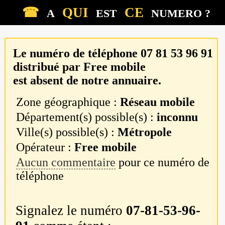
☎
QUI
CE
A
EST
NUMERO ?
Le numéro de téléphone
07 81 53 96 91
distribué par
Free mobile
est absent de notre annuaire.
Zone géographique :
Réseau mobile
Département(s) possible(s) :
inconnu
Ville(s) possible(s) :
Métropole
Opérateur :
Free mobile
Aucun commentaire
pour ce numéro de
téléphone
Signalez le numéro
07-81-53-96-