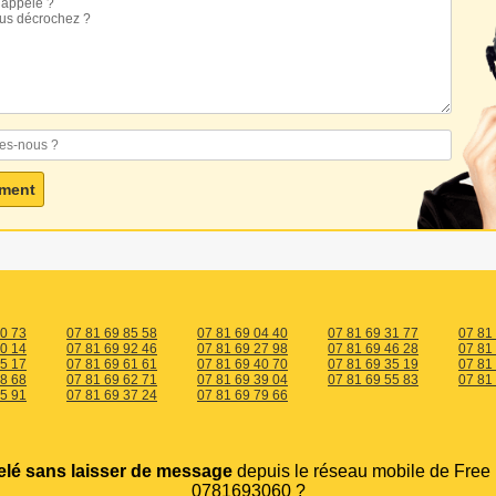
30 73
07 81 69 85 58
07 81 69 04 40
07 81 69 31 77
07 81
40 14
07 81 69 92 46
07 81 69 27 98
07 81 69 46 28
07 81
05 17
07 81 69 61 61
07 81 69 40 70
07 81 69 35 19
07 81
98 68
07 81 69 62 71
07 81 69 39 04
07 81 69 55 83
07 81
35 91
07 81 69 37 24
07 81 69 79 66
elé sans laisser de message
depuis le réseau mobile de Free
0781693060 ?