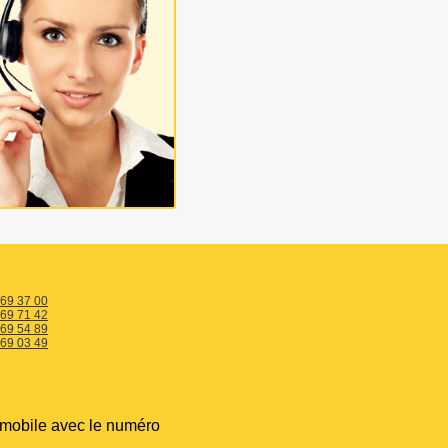
 69 37 00
 69 71 42
 69 54 89
 69 03 49
 mobile avec le numéro