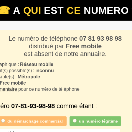
☎
A
QUI
EST
CE
NUMERO 
Le numéro de téléphone
07 81 93 98 98
distribué par
Free mobile
est absent de notre annuaire.
aphique :
Réseau mobile
(s) possible(s) :
inconnu
sible(s) :
Métropole
Free mobile
entaire
pour ce numéro de téléphone
méro
07-81-93-98-98
comme étant :
du
démarchage commercial
un numéro légitime