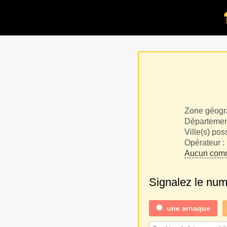
Zone géogr
Département
Ville(s) pos
Opérateur :
Aucun comm
Signalez le nu
une
arnaque