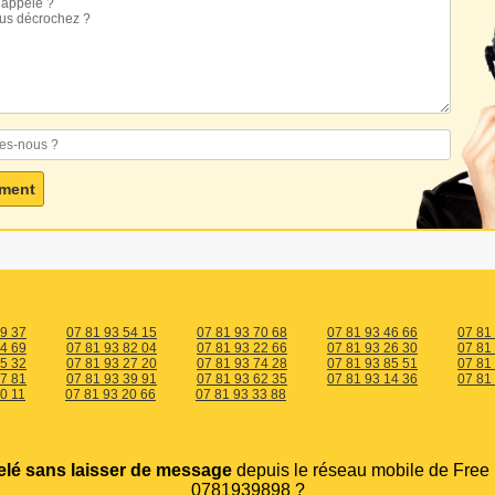
09 37
07 81 93 54 15
07 81 93 70 68
07 81 93 46 66
07 81
94 69
07 81 93 82 04
07 81 93 22 66
07 81 93 26 30
07 81
35 32
07 81 93 27 20
07 81 93 74 28
07 81 93 85 51
07 81
57 81
07 81 93 39 91
07 81 93 62 35
07 81 93 14 36
07 81
0 11
07 81 93 20 66
07 81 93 33 88
elé sans laisser de message
depuis le réseau mobile de Free
0781939898 ?