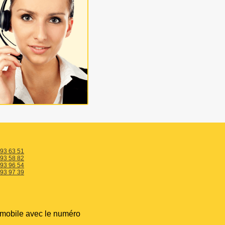
 93 63 51
 93 58 82
 93 96 54
 93 97 39
 mobile avec le numéro