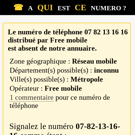
☎
QUI
CE
A
EST
NUMERO ?
Le numéro de téléphone
07 82 13 16 16
distribué par
Free mobile
est absent de notre annuaire.
Zone géographique :
Réseau mobile
Département(s) possible(s) :
inconnu
Ville(s) possible(s) :
Métropole
Opérateur :
Free mobile
1 commentaire
pour ce numéro de
téléphone
Signalez le numéro
07-82-13-16-