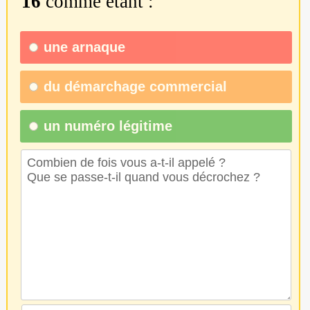
16
comme étant :
une
arnaque
du
démarchage commercial
un numéro légitime