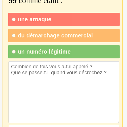
99
comme étant :
une
arnaque
du
démarchage commercial
un numéro légitime