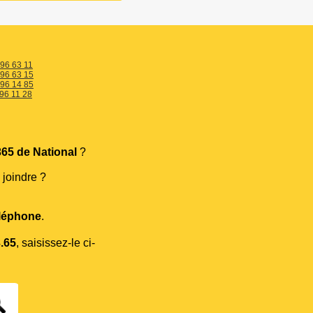
 96 63 11
 96 63 15
 96 14 85
96 11 28
65 de National
?
 joindre ?
léphone
.
3.65
, saisissez-le ci-