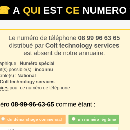
☎
A
QUI
EST
CE
NUMERO 
Le numéro de téléphone
08 99 96 63 65
distribué par
Colt technology services
est absent de notre annuaire.
aphique :
Numéro spécial
(s) possible(s) :
inconnu
sible(s) :
National
Colt technology services
ires
pour ce numéro de téléphone
méro
08-99-96-63-65
comme étant :
du
démarchage commercial
un numéro légitime