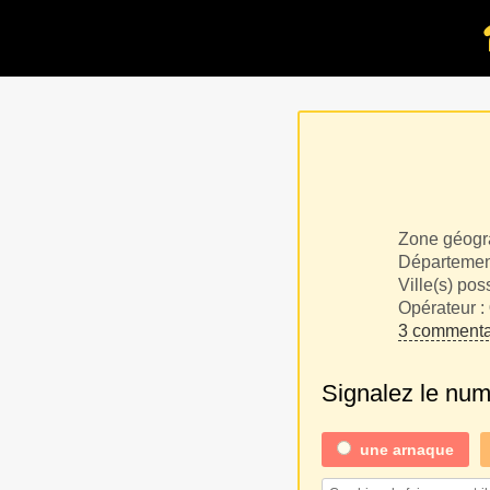
Zone géogr
Département
Ville(s) pos
Opérateur :
3 commenta
Signalez le nu
une
arnaque