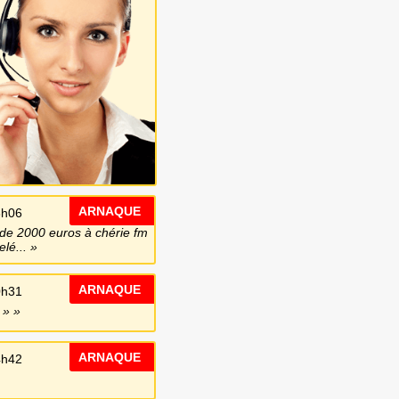
ARNAQUE
3h06
 de 2000 euros à chérie fm
lé...
ARNAQUE
0h31
 »
ARNAQUE
4h42