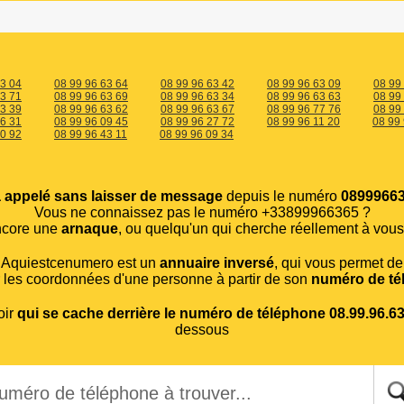
63 04
08 99 96 63 64
08 99 96 63 42
08 99 96 63 09
08 99
63 71
08 99 96 63 69
08 99 96 63 34
08 99 96 63 63
08 99
63 39
08 99 96 63 62
08 99 96 63 67
08 99 96 77 76
08 99
26 31
08 99 96 09 45
08 99 96 27 72
08 99 96 11 20
08 99 
60 92
08 99 96 43 11
08 99 96 09 34
 appelé sans laisser de message
depuis le numéro
08999663
Vous ne connaissez pas le numéro +33899966365 ?
ncore une
arnaque
, ou quelqu'un qui cherche réellement à vous
Aquiestcenumero est un
annuaire inversé
, qui vous permet de
r les coordonnées d'une personne à partir de son
numéro de té
oir
qui se cache derrière le numéro de téléphone 08.99.96.6
dessous