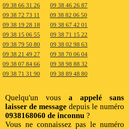
09 38 66 31 26
09 38 46 26 87
09 38 72 73 11
09 38 82 06 50
09 38 19 28 18
09 38 67 42 01
09 38 15 06 55
09 38 71 15 22
09 38 79 50 80
09 38 02 98 63
09 38 21 49 27
09 38 70 06 04
09 38 07 84 66
09 38 98 88 32
09 38 71 31 90
09 38 89 48 80
Quelqu'un vous
a appelé sans
laisser de message
depuis le numéro
0938168060 de inconnu
?
Vous ne connaissez pas le numéro