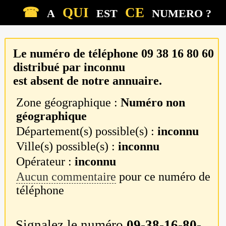
☎
QUI
CE
A
EST
NUMERO ?
Le numéro de téléphone
09 38 16 80 60
distribué par
inconnu
est absent de notre annuaire.
Zone géographique :
Numéro non
géographique
Département(s) possible(s) :
inconnu
Ville(s) possible(s) :
inconnu
Opérateur :
inconnu
Aucun commentaire
pour ce numéro de
téléphone
Signalez le numéro
09-38-16-80-