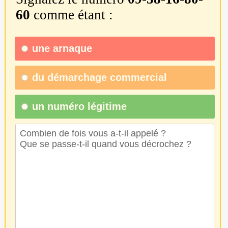
60
comme étant :
une
arnaque
du
démarchage commercial
un numéro légitime