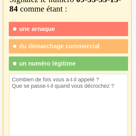
84
comme étant :
une
arnaque
du
démarchage commercial
un numéro légitime