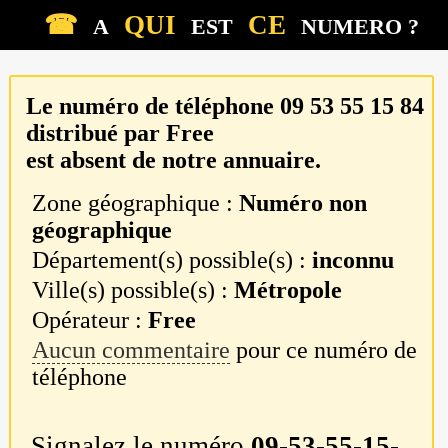
☎
QUI
CE
A
EST
NUMERO ?
Le numéro de téléphone
09 53 55 15 84
distribué par
Free
est absent de notre annuaire.
Zone géographique :
Numéro non
géographique
Département(s) possible(s) :
inconnu
Ville(s) possible(s) :
Métropole
Opérateur :
Free
Aucun commentaire
pour ce numéro de
téléphone
Signalez le numéro
09-53-55-15-