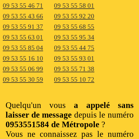
09 53 55 46 71
09 53 55 58 01
09 53 55 43 66
09 53 55 92 20
09 53 55 91 37
09 53 55 68 55
09 53 55 63 01
09 53 55 95 34
09 53 55 85 04
09 53 55 44 75
09 53 55 16 10
09 53 55 93 01
09 53 55 06 99
09 53 55 71 38
09 53 55 30 59
09 53 55 10 72
Quelqu'un vous
a appelé sans
laisser de message
depuis le numéro
0953551584 de Métropole
?
Vous ne connaissez pas le numéro