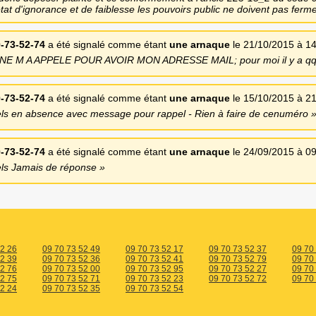
etat d'ignorance et de faiblesse les pouvoirs public ne doivent pas ferm
-73-52-74
a été signalé comme étant
une arnaque
le 21/10/2015 à 1
 M A APPELE POUR AVOIR MON ADRESSE MAIL; pour moi il y a qqs
-73-52-74
a été signalé comme étant
une arnaque
le 15/10/2015 à 2
els en absence avec message pour rappel - Rien à faire de cenuméro
-73-52-74
a été signalé comme étant
une arnaque
le 24/09/2015 à 0
els Jamais de réponse
52 26
09 70 73 52 49
09 70 73 52 17
09 70 73 52 37
09 70
52 39
09 70 73 52 36
09 70 73 52 41
09 70 73 52 79
09 70
52 76
09 70 73 52 00
09 70 73 52 95
09 70 73 52 27
09 70
52 75
09 70 73 52 71
09 70 73 52 23
09 70 73 52 72
09 70
52 24
09 70 73 52 35
09 70 73 52 54