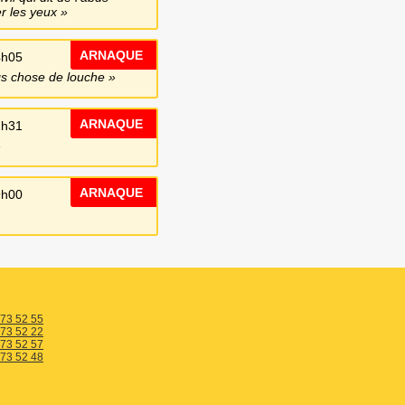
er les yeux
ARNAQUE
4h05
 chose de louche
ARNAQUE
1h31
ARNAQUE
9h00
 73 52 55
 73 52 22
 73 52 57
 73 52 48