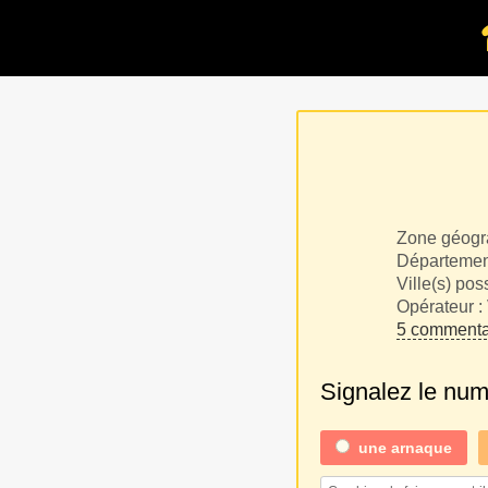
Zone géogr
Département
Ville(s) pos
Opérateur :
5 commenta
Signalez le nu
une
arnaque