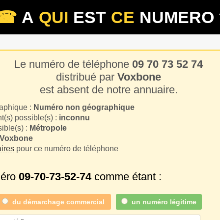
☎
A
QUI
EST
CE
NUMERO 
Le numéro de téléphone
09 70 73 52 74
distribué par
Voxbone
est absent de notre annuaire.
aphique :
Numéro non géographique
(s) possible(s) :
inconnu
sible(s) :
Métropole
Voxbone
ires
pour ce numéro de téléphone
méro
09-70-73-52-74
comme étant :
du
démarchage commercial
un numéro légitime