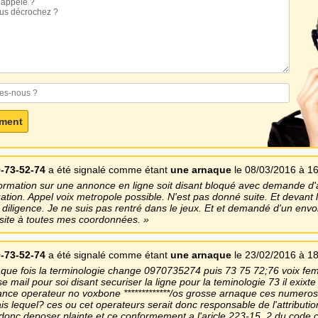
-73-52-74
a été signalé comme étant
une arnaque
le 08/03/2016 à 1
ormation sur une annonce en ligne soit disant bloqué avec demande d'a
uation. Appel voix metropole possible. N'est pas donné suite. Et devant 
diligence. Je ne suis pas rentré dans le jeux. Et et demandé d'un envo
 site à toutes mes coordonnées.
-73-52-74
a été signalé comme étant
une arnaque
le 23/02/2016 à 1
que fois la terminologie change 0970735274 puis 73 75 72;76 voix fem
mail pour soi disant securiser la ligne pour la teminologie 73 il exixt
ance operateur no voxbone *************/os grosse arnaque ces numeros 
s lequel? ces ou cet operateurs serait donc responsable de l'attributi
s donc deposer plainte et ce conformement a l'aricle 223-15_2 du code civ