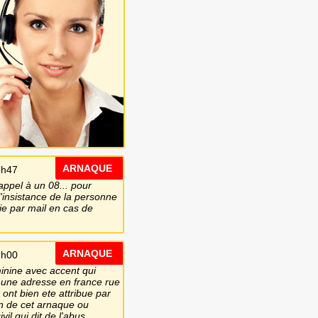
ARNAQUE
6h47
ppel à un 08... pour
l'insistance de la personne
ie par mail en cas de
ARNAQUE
8h00
inine avec accent qui
e une adresse en france rue
ont bien ete attribue par
on de cet arnaque ou
il qui dit de l'abus