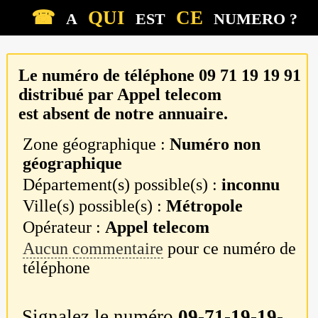
☎
QUI
CE
A
EST
NUMERO ?
Le numéro de téléphone
09 71 19 19 91
distribué par
Appel telecom
est absent de notre annuaire.
Zone géographique :
Numéro non
géographique
Département(s) possible(s) :
inconnu
Ville(s) possible(s) :
Métropole
Opérateur :
Appel telecom
Aucun commentaire
pour ce numéro de
téléphone
Signalez le numéro
09-71-19-19-