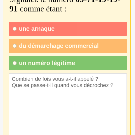
91
comme étant :
une
arnaque
du
démarchage commercial
un numéro légitime