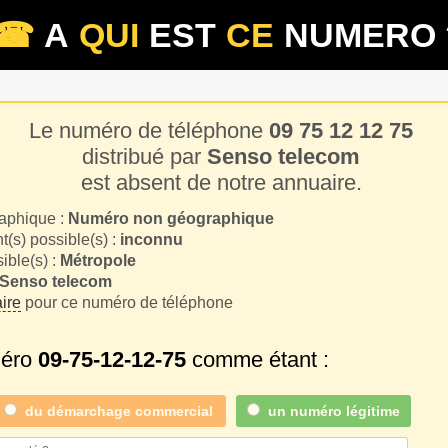
☎
A
QUI
EST
CE
NUMERO 
Le numéro de téléphone
09 75 12 12 75
distribué par
Senso telecom
est absent de notre annuaire.
aphique :
Numéro non géographique
(s) possible(s) :
inconnu
sible(s) :
Métropole
Senso telecom
ire
pour ce numéro de téléphone
méro
09-75-12-12-75
comme étant :
du
démarchage commercial
un numéro légitime