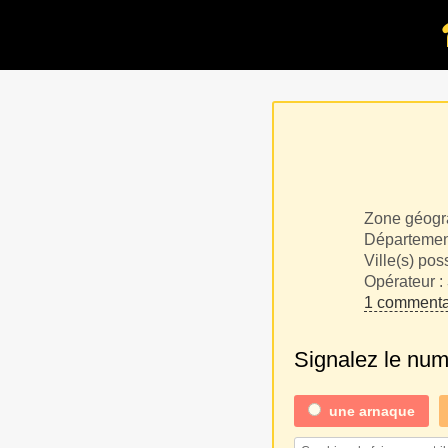
Zone géogr
Département
Ville(s) pos
Opérateur :
1 commenta
Signalez le nu
une
arnaque