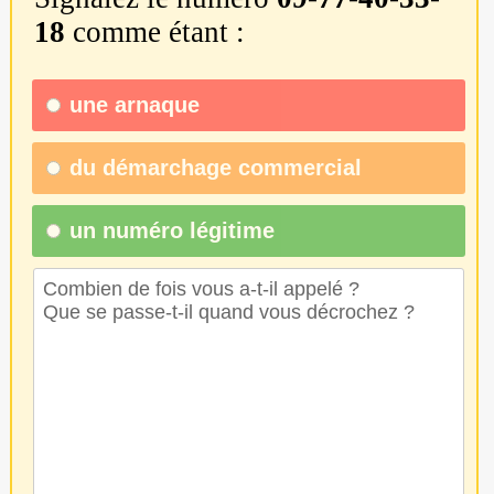
18
comme étant :
une
arnaque
du
démarchage commercial
un numéro légitime