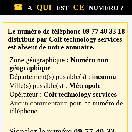
☎
QUI
CE
A
EST
NUMERO ?
Le numéro de téléphone
09 77 40 33 18
distribué par
Colt technology services
est absent de notre annuaire.
Zone géographique :
Numéro non
géographique
Département(s) possible(s) :
inconnu
Ville(s) possible(s) :
Métropole
Opérateur :
Colt technology services
Aucun commentaire
pour ce numéro de
téléphone
Signalez le numéro
09-77-40-33-