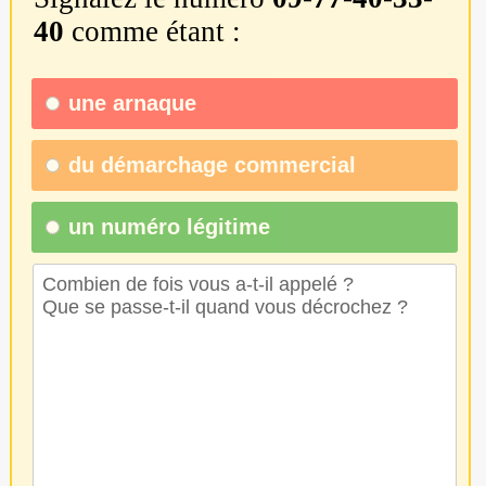
40
comme étant :
une
arnaque
du
démarchage commercial
un numéro légitime