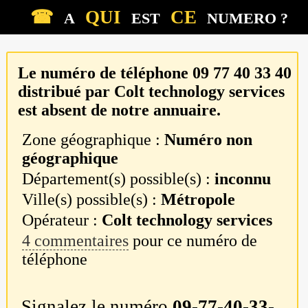
☎
QUI
CE
A
EST
NUMERO ?
Le numéro de téléphone
09 77 40 33 40
distribué par
Colt technology services
est absent de notre annuaire.
Zone géographique :
Numéro non
géographique
Département(s) possible(s) :
inconnu
Ville(s) possible(s) :
Métropole
Opérateur :
Colt technology services
4 commentaires
pour ce numéro de
téléphone
Signalez le numéro
09-77-40-33-