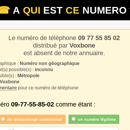
☎
A
QUI
EST
CE
NUMERO 
Le numéro de téléphone
09 77 55 85 02
distribué par
Voxbone
est absent de notre annuaire.
aphique :
Numéro non géographique
(s) possible(s) :
inconnu
sible(s) :
Métropole
Voxbone
entaire
pour ce numéro de téléphone
méro
09-77-55-85-02
comme étant :
du
démarchage commercial
un numéro légitime