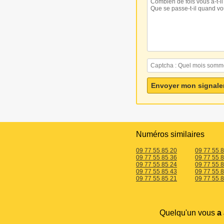
Numéros similaires
09 77 55 85 20
09 77 55 
09 77 55 85 36
09 77 55 
09 77 55 85 24
09 77 55 
09 77 55 85 43
09 77 55 
09 77 55 85 21
09 77 55 
Quelqu'un vous
a