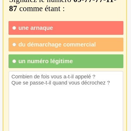
87
comme étant :
une
arnaque
du
démarchage commercial
un numéro légitime