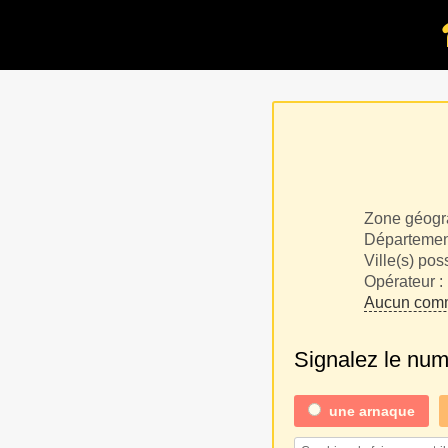
Zone géogr
Département
Ville(s) pos
Opérateur :
Aucun comm
Signalez le nu
une
arnaque