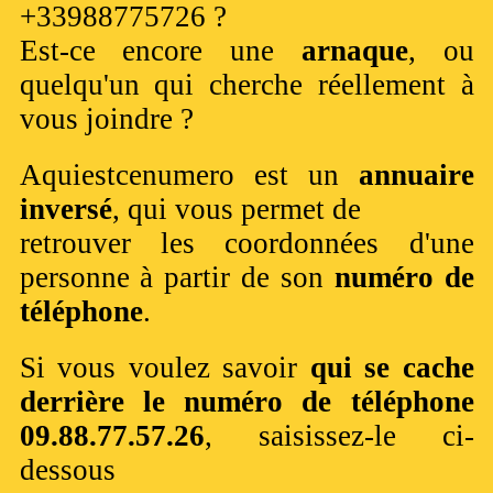
+33988775726 ?
Est-ce encore une
arnaque
, ou
quelqu'un qui cherche réellement à
vous joindre ?
Aquiestcenumero est un
annuaire
inversé
, qui vous permet de
retrouver les coordonnées d'une
personne à partir de son
numéro de
téléphone
.
Si vous voulez savoir
qui se cache
derrière le numéro de téléphone
09.88.77.57.26
, saisissez-le ci-
dessous