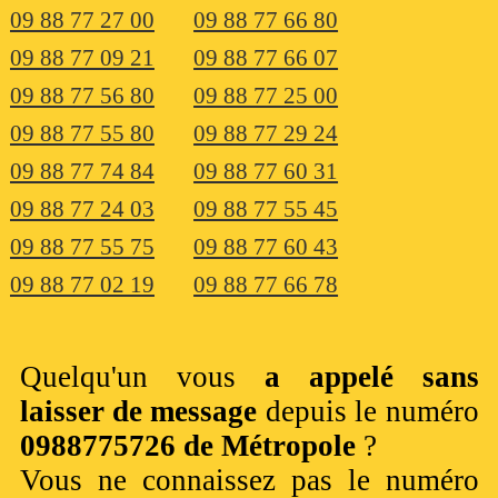
09 88 77 27 00
09 88 77 66 80
09 88 77 09 21
09 88 77 66 07
09 88 77 56 80
09 88 77 25 00
09 88 77 55 80
09 88 77 29 24
09 88 77 74 84
09 88 77 60 31
09 88 77 24 03
09 88 77 55 45
09 88 77 55 75
09 88 77 60 43
09 88 77 02 19
09 88 77 66 78
Quelqu'un vous
a appelé sans
laisser de message
depuis le numéro
0988775726 de Métropole
?
Vous ne connaissez pas le numéro