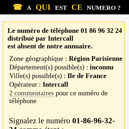
☎
QUI
CE
A
EST
NUMERO ?
Le numéro de téléphone
01 86 96 32 24
distribué par
Intercall
est absent de notre annuaire.
Zone géographique :
Région Parisienne
Département(s) possible(s) :
inconnu
Ville(s) possible(s) :
Ile de France
Opérateur :
Intercall
2 commentaires
pour ce numéro de
téléphone
Signalez le numéro
01-86-96-32-