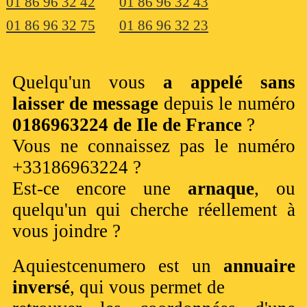
01 86 96 32 42
01 86 96 32 43
01 86 96 32 75
01 86 96 32 23
Quelqu'un vous
a appelé sans
laisser de message
depuis le numéro
0186963224 de Ile de France
?
Vous ne connaissez pas le numéro
+33186963224 ?
Est-ce encore une
arnaque
, ou
quelqu'un qui cherche réellement à
vous joindre ?
Aquiestcenumero est un
annuaire
inversé
, qui vous permet de