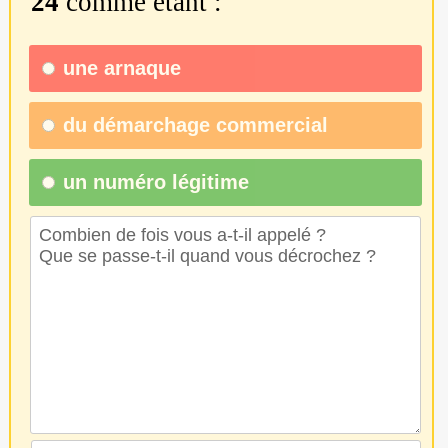
24
comme étant :
une
arnaque
du
démarchage commercial
un numéro légitime