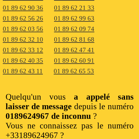
01 89 62 90 36
01 89 62 21 33
01 89 62 56 26
01 89 62 99 63
01 89 62 03 56
01 89 62 09 74
01 89 62 32 10
01 89 62 81 68
01 89 62 33 12
01 89 62 47 41
01 89 62 40 35
01 89 62 60 91
01 89 62 43 11
01 89 62 65 53
Quelqu'un vous
a appelé sans
laisser de message
depuis le numéro
0189624967 de inconnu
?
Vous ne connaissez pas le numéro
+33189624967 ?