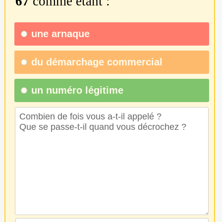
67
comme étant :
une
arnaque
du
démarchage commercial
un numéro légitime