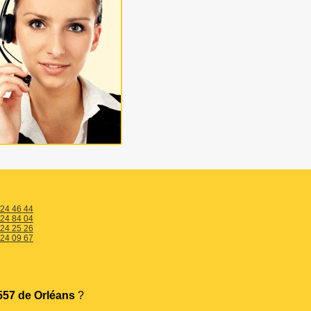
 24 46 44
 24 84 04
 24 25 26
 24 09 67
57 de Orléans
?