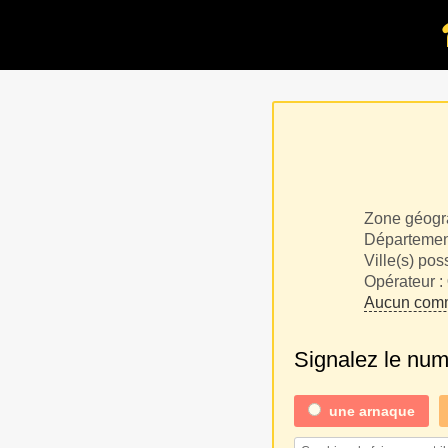
Zone géogr
Département
Ville(s) pos
Opérateur :
Aucun comm
Signalez le nu
une
arnaque