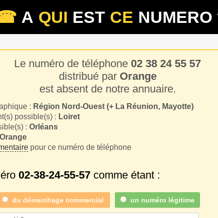
☎
A
QUI
EST
CE
NUMERO 
Le numéro de téléphone
02 38 24 55 57
distribué par
Orange
est absent de notre annuaire.
aphique :
Région Nord-Ouest (+ La Réunion, Mayotte)
(s) possible(s) :
Loiret
sible(s) :
Orléans
Orange
entaire
pour ce numéro de téléphone
méro
02-38-24-55-57
comme étant :
du
démarchage commercial
un numéro légitime