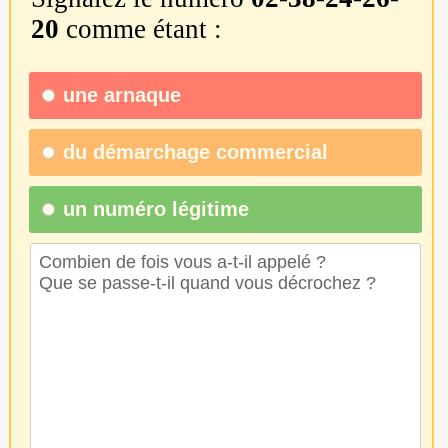
20
comme étant :
une
arnaque
du
démarchage commercial
un numéro légitime