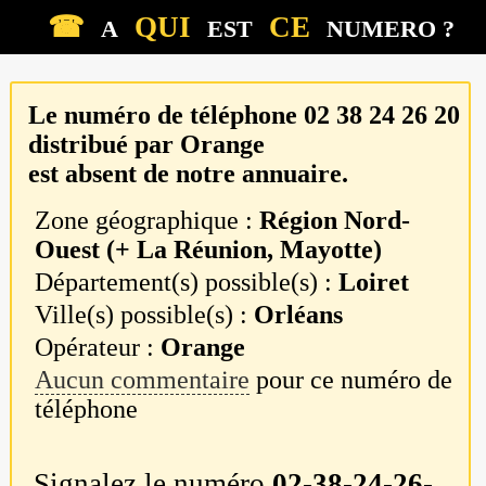
☎
QUI
CE
A
EST
NUMERO ?
Le numéro de téléphone
02 38 24 26 20
distribué par
Orange
est absent de notre annuaire.
Zone géographique :
Région Nord-
Ouest (+ La Réunion, Mayotte)
Département(s) possible(s) :
Loiret
Ville(s) possible(s) :
Orléans
Opérateur :
Orange
Aucun commentaire
pour ce numéro de
téléphone
Signalez le numéro
02-38-24-26-