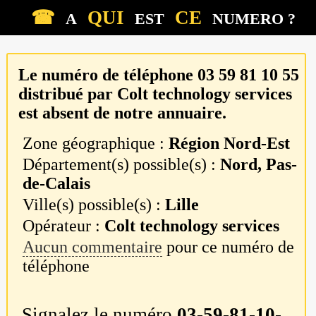
☎
QUI
CE
A
EST
NUMERO ?
Le numéro de téléphone
03 59 81 10 55
distribué par
Colt technology services
est absent de notre annuaire.
Zone géographique :
Région Nord-Est
Département(s) possible(s) :
Nord, Pas-
de-Calais
Ville(s) possible(s) :
Lille
Opérateur :
Colt technology services
Aucun commentaire
pour ce numéro de
téléphone
Signalez le numéro
03-59-81-10-