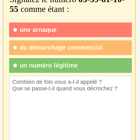
55
comme étant :
une
arnaque
du
démarchage commercial
un numéro légitime