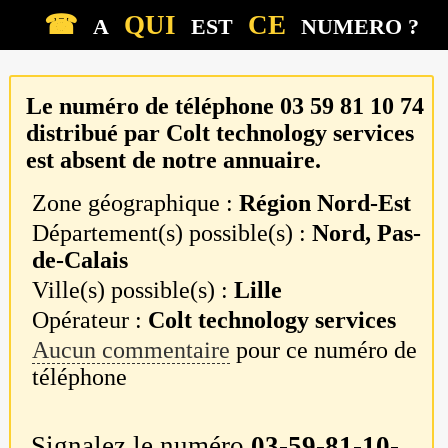
☎
QUI
CE
A
EST
NUMERO ?
Le numéro de téléphone
03 59 81 10 74
distribué par
Colt technology services
est absent de notre annuaire.
Zone géographique :
Région Nord-Est
Département(s) possible(s) :
Nord, Pas-
de-Calais
Ville(s) possible(s) :
Lille
Opérateur :
Colt technology services
Aucun commentaire
pour ce numéro de
téléphone
Signalez le numéro
03-59-81-10-