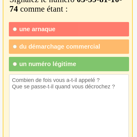
74
comme étant :
une
arnaque
du
démarchage commercial
un numéro légitime