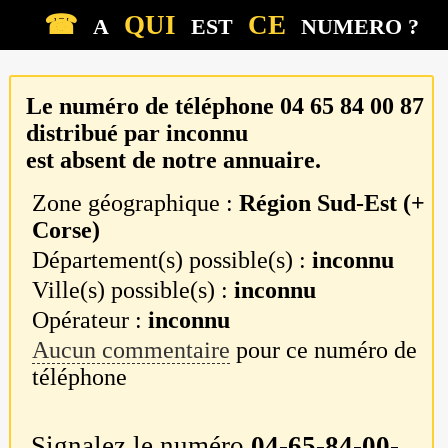
☎
QUI
CE
A
EST
NUMERO ?
Le numéro de téléphone
04 65 84 00 87
distribué par
inconnu
est absent de notre annuaire.
Zone géographique :
Région Sud-Est (+
Corse)
Département(s) possible(s) :
inconnu
Ville(s) possible(s) :
inconnu
Opérateur :
inconnu
Aucun commentaire
pour ce numéro de
téléphone
Signalez le numéro
04-65-84-00-