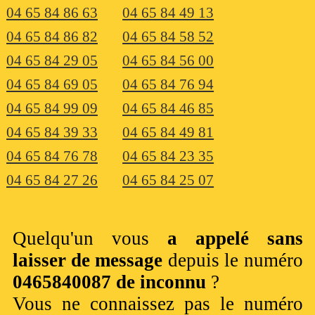
04 65 84 86 63
04 65 84 49 13
04 65 84 86 82
04 65 84 58 52
04 65 84 29 05
04 65 84 56 00
04 65 84 69 05
04 65 84 76 94
04 65 84 99 09
04 65 84 46 85
04 65 84 39 33
04 65 84 49 81
04 65 84 76 78
04 65 84 23 35
04 65 84 27 26
04 65 84 25 07
Quelqu'un vous
a appelé sans
laisser de message
depuis le numéro
0465840087 de inconnu
?
Vous ne connaissez pas le numéro