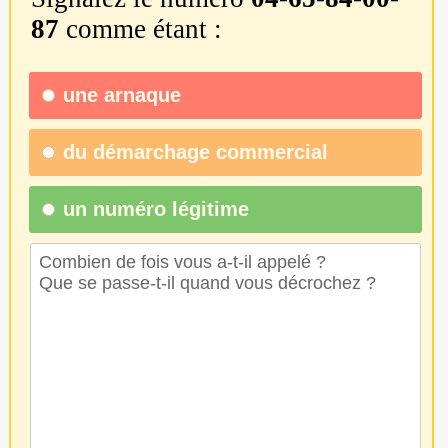
87
comme étant :
une
arnaque
du
démarchage commercial
un numéro légitime