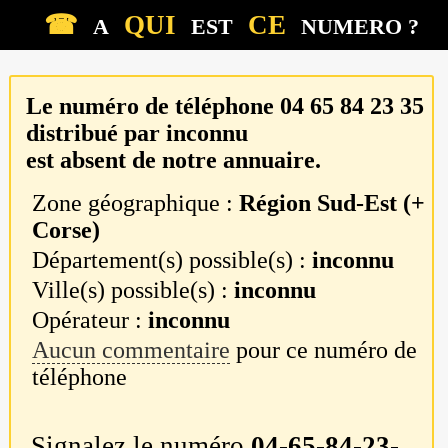
☎
QUI
CE
A
EST
NUMERO ?
Le numéro de téléphone
04 65 84 23 35
distribué par
inconnu
est absent de notre annuaire.
Zone géographique :
Région Sud-Est (+
Corse)
Département(s) possible(s) :
inconnu
Ville(s) possible(s) :
inconnu
Opérateur :
inconnu
Aucun commentaire
pour ce numéro de
téléphone
Signalez le numéro
04-65-84-23-