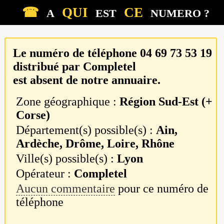
☎
QUI
CE
A
EST
NUMERO ?
Le numéro de téléphone
04 69 73 53 19
distribué par
Completel
est absent de notre annuaire.
Zone géographique :
Région Sud-Est (+
Corse)
Département(s) possible(s) :
Ain,
Ardèche, Drôme, Loire, Rhône
Ville(s) possible(s) :
Lyon
Opérateur :
Completel
Aucun commentaire
pour ce numéro de
téléphone