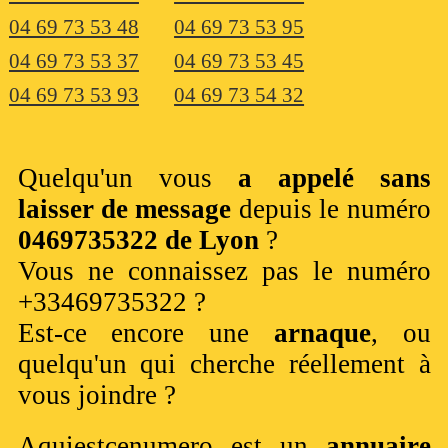
04 69 73 53 48
04 69 73 53 95
04 69 73 53 37
04 69 73 53 45
04 69 73 53 93
04 69 73 54 32
Quelqu'un vous
a appelé sans
laisser de message
depuis le numéro
0469735322 de Lyon
?
Vous ne connaissez pas le numéro
+33469735322 ?
Est-ce encore une
arnaque
, ou
quelqu'un qui cherche réellement à
vous joindre ?
Aquiestcenumero est un
annuaire