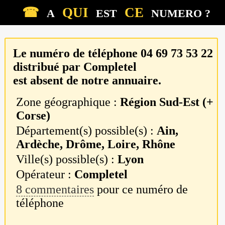
☎
QUI
CE
A
EST
NUMERO ?
Le numéro de téléphone
04 69 73 53 22
distribué par
Completel
est absent de notre annuaire.
Zone géographique :
Région Sud-Est (+
Corse)
Département(s) possible(s) :
Ain,
Ardèche, Drôme, Loire, Rhône
Ville(s) possible(s) :
Lyon
Opérateur :
Completel
8 commentaires
pour ce numéro de
téléphone