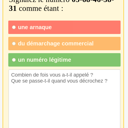
31
comme étant :
une
arnaque
du
démarchage commercial
un numéro légitime