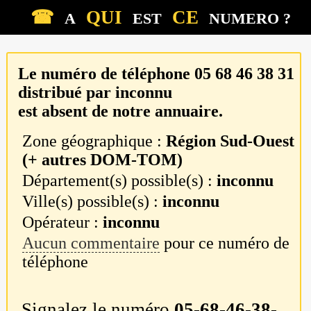
☎
QUI
CE
A
EST
NUMERO ?
Le numéro de téléphone
05 68 46 38 31
distribué par
inconnu
est absent de notre annuaire.
Zone géographique :
Région Sud-Ouest
(+ autres DOM-TOM)
Département(s) possible(s) :
inconnu
Ville(s) possible(s) :
inconnu
Opérateur :
inconnu
Aucun commentaire
pour ce numéro de
téléphone
Signalez le numéro
05-68-46-38-