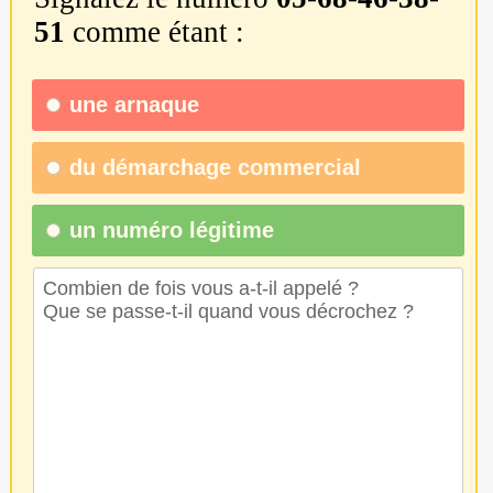
51
comme étant :
une
arnaque
du
démarchage commercial
un numéro légitime