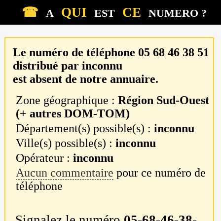
☎
QUI
CE
A
EST
NUMERO ?
Le numéro de téléphone
05 68 46 38 51
distribué par
inconnu
est absent de notre annuaire.
Zone géographique :
Région Sud-Ouest
(+ autres DOM-TOM)
Département(s) possible(s) :
inconnu
Ville(s) possible(s) :
inconnu
Opérateur :
inconnu
Aucun commentaire
pour ce numéro de
téléphone
Signalez le numéro
05-68-46-38-