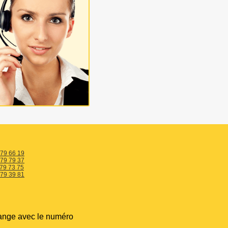
 79 66 19
 79 79 37
 79 73 75
 79 39 81
ange avec le numéro