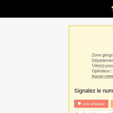
Zone géogr
Département
Ville(s) pos
Opérateur :
Aucun comm
Signalez le nu
une
arnaque