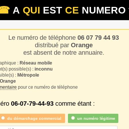
☎
A
QUI
EST
CE
NUMERO 
Le numéro de téléphone
06 07 79 44 93
distribué par
Orange
est absent de notre annuaire.
aphique :
Réseau mobile
(s) possible(s) :
inconnu
sible(s) :
Métropole
Orange
entaire
pour ce numéro de téléphone
méro
06-07-79-44-93
comme étant :
du
démarchage commercial
un numéro légitime