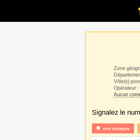
Zone géogr
Département
Ville(s) pos
Opérateur :
Aucun comm
Signalez le nu
une
arnaque