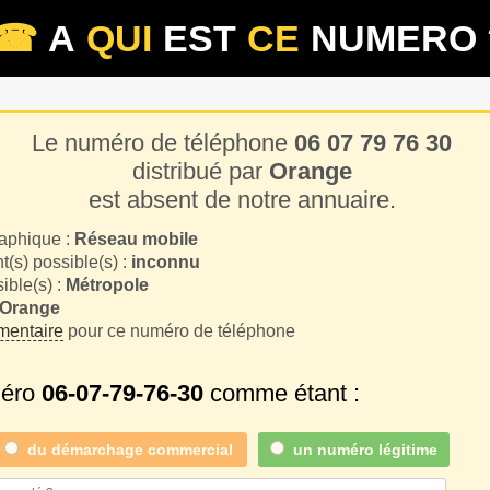
☎
A
QUI
EST
CE
NUMERO 
Le numéro de téléphone
06 07 79 76 30
distribué par
Orange
est absent de notre annuaire.
aphique :
Réseau mobile
(s) possible(s) :
inconnu
sible(s) :
Métropole
Orange
entaire
pour ce numéro de téléphone
méro
06-07-79-76-30
comme étant :
du
démarchage commercial
un numéro légitime