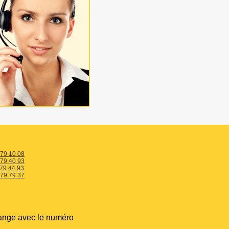
 79 10 08
 79 40 93
 79 44 93
 79 79 37
ange avec le numéro