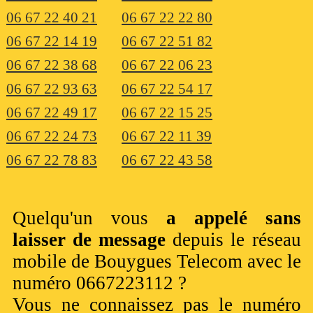
06 67 22 40 21
06 67 22 22 80
06 67 22 14 19
06 67 22 51 82
06 67 22 38 68
06 67 22 06 23
06 67 22 93 63
06 67 22 54 17
06 67 22 49 17
06 67 22 15 25
06 67 22 24 73
06 67 22 11 39
06 67 22 78 83
06 67 22 43 58
Quelqu'un vous
a appelé sans
laisser de message
depuis le réseau
mobile de Bouygues Telecom avec le
numéro 0667223112 ?
Vous ne connaissez pas le numéro