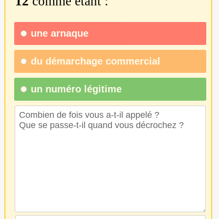
12
comme étant :
une
arnaque
du
démarchage commercial
un numéro légitime