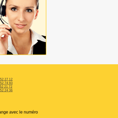
 52 27 12
 52 74 93
 52 21 72
 52 24 36
ange avec le numéro