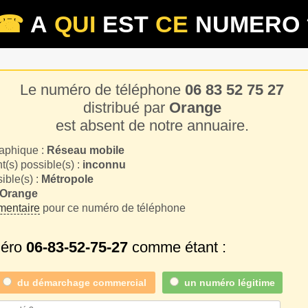
☎
A
QUI
EST
CE
NUMERO 
Le numéro de téléphone
06 83 52 75 27
distribué par
Orange
est absent de notre annuaire.
aphique :
Réseau mobile
(s) possible(s) :
inconnu
sible(s) :
Métropole
Orange
entaire
pour ce numéro de téléphone
méro
06-83-52-75-27
comme étant :
du
démarchage commercial
un numéro légitime