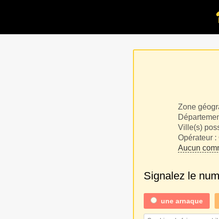
Zone géogr
Département
Ville(s) pos
Opérateur :
Aucun comm
Signalez le nu
une
arnaque