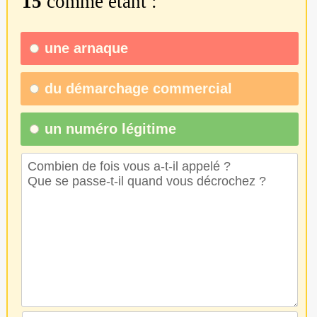
15
comme étant :
une
arnaque
du
démarchage commercial
un numéro légitime