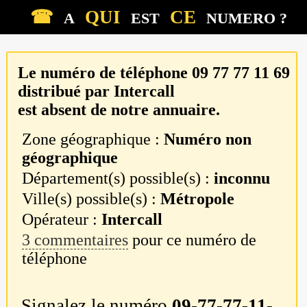
☎
QUI
CE
A
EST
NUMERO ?
Le numéro de téléphone
09 77 77 11 69
distribué par
Intercall
est absent de notre annuaire.
Zone géographique :
Numéro non
géographique
Département(s) possible(s) :
inconnu
Ville(s) possible(s) :
Métropole
Opérateur :
Intercall
3 commentaires
pour ce numéro de
téléphone
Signalez le numéro
09-77-77-11-