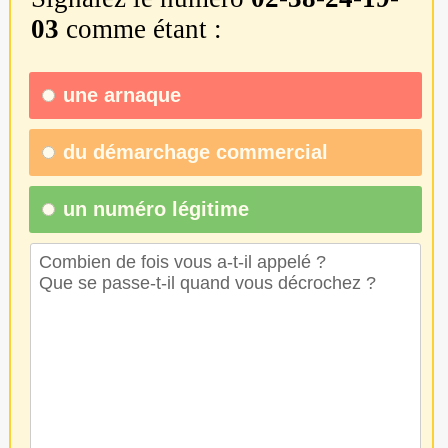
03
comme étant :
une
arnaque
du
démarchage commercial
un numéro légitime