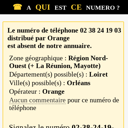
☎
QUI
CE
A
EST
NUMERO ?
Le numéro de téléphone
02 38 24 19 03
distribué par
Orange
est absent de notre annuaire.
Zone géographique :
Région Nord-
Ouest (+ La Réunion, Mayotte)
Département(s) possible(s) :
Loiret
Ville(s) possible(s) :
Orléans
Opérateur :
Orange
Aucun commentaire
pour ce numéro de
téléphone
Signalez le numéro
02-38-24-19-