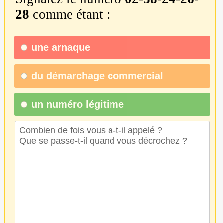
28
comme étant :
une
arnaque
du
démarchage commercial
un numéro légitime