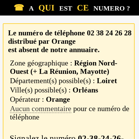
☎
QUI
CE
A
EST
NUMERO ?
Le numéro de téléphone
02 38 24 26 28
distribué par
Orange
est absent de notre annuaire.
Zone géographique :
Région Nord-
Ouest (+ La Réunion, Mayotte)
Département(s) possible(s) :
Loiret
Ville(s) possible(s) :
Orléans
Opérateur :
Orange
Aucun commentaire
pour ce numéro de
téléphone
Signalez le numéro
02-38-24-26-